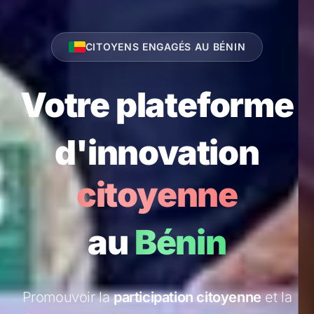
CITOYENS ENGAGÉS AU BÉNIN
Votre plateforme
d'innovation
citoyenne
au
Bénin
Promouvoir la
participation citoyenne
et la