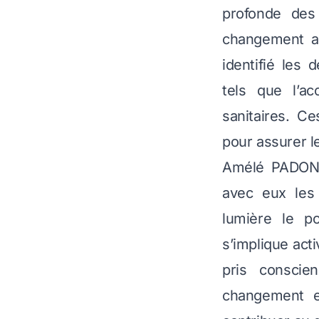
profonde des 
changement au
identifié les
tels que l’ac
sanitaires. C
pour assurer l
Amélé PADONOU
avec eux les
lumière le po
s’implique act
pris conscie
changement e