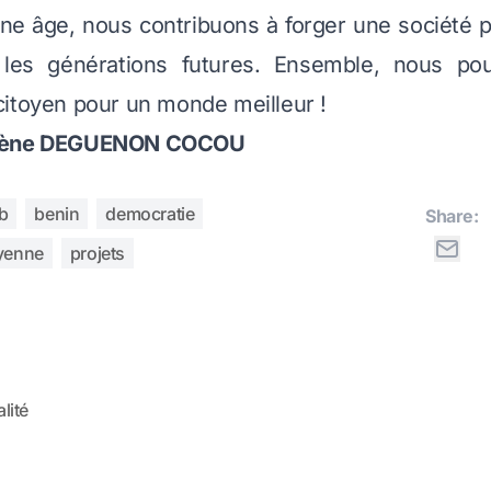
une âge, nous contribuons à forger une société pl
 les générations futures. Ensemble, nous po
itoyen pour un monde meilleur !
gène DEGUENON COCOU
b
benin
democratie
Share:
oyenne
projets
lité