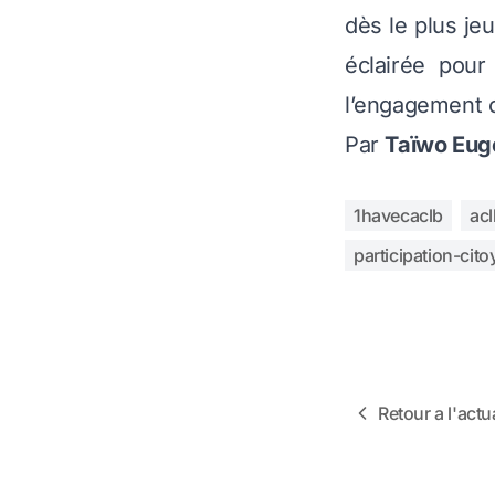
dès le plus je
éclairée pour
l’engagement c
Par
Taïwo Eu
1havecaclb
acl
participation-cit
Retour a l'actua