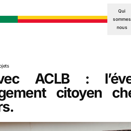
Qui
sommes
nous
ojets
vec ACLB : l’éve
agement citoyen ch
rs.