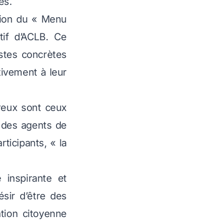
es.
tion du « Menu
if d’ACLB. Ce
stes concrètes
tivement à leur
reux sont ceux
 des agents de
ticipants, «
la
 inspirante et
ésir d’être des
ation citoyenne