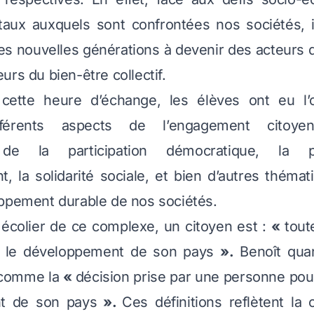
aux auxquels sont confrontées nos sociétés, il
les nouvelles générations à devenir des acteurs
urs du bien-être collectif.
ette heure d’échange, les élèves ont eu l’
ifférents aspects de l’engagement citoye
e de la participation démocratique, la p
t, la solidarité sociale, et bien d’autres thémat
ppement durable de nos sociétés.
écolier de ce complexe, un citoyen est :
«
tout
r le développement de son pays
».
Benoît quant
 comme la
«
décision prise par une personne pou
t de son pays
».
Ces définitions reflètent la