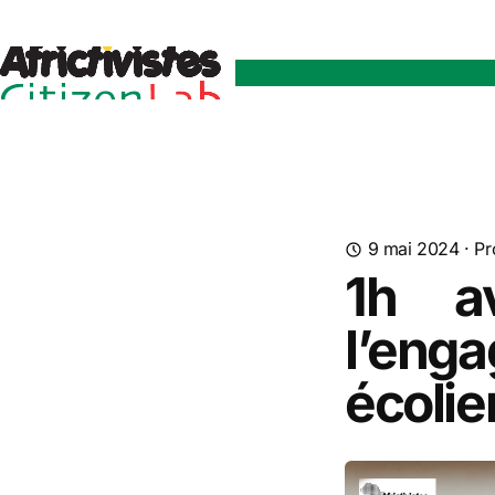
9 mai 2024
·
Pr
1h a
l’eng
écolie