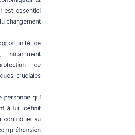
 est essentiel
 du changement
opportunité de
n, notamment
rotection de
iques cruciales
e personne qui
 à lui, définit
r contribuer au
 compréhension