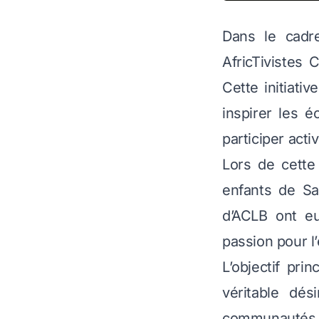
Dans le cadr
AfricTivistes 
Cette initiati
inspirer les 
participer acti
Lors de cette
enfants de Sa
d’ACLB ont eu
passion pour l
L’objectif pri
véritable dés
communautés r