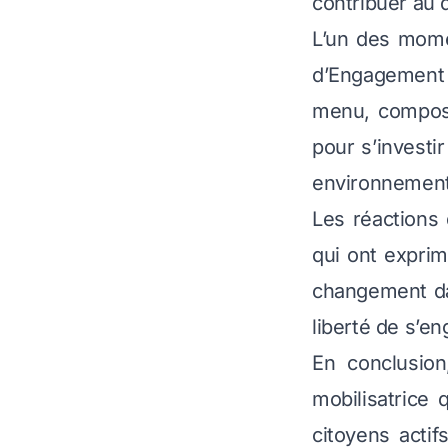
contribuer au
L’un des mome
d’Engagement
menu, composé
pour s’investi
environnement
Les réactions
qui ont expri
changement da
liberté de s’e
En conclusion
mobilisatrice 
citoyens actif