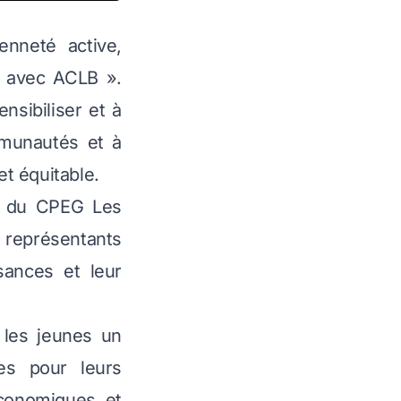
nneté active,
1h avec ACLB ».
nsibiliser et à
mmunautés et à
et équitable.
in du CPEG Les
 représentants
sances et leur
z les jeunes un
ues pour leurs
économiques et